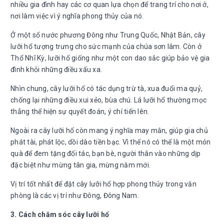
nhiều gia đình hay các cơ quan lựa chọn để trang trí cho nơi ở,
nơi làm việc vì ý nghĩa phong thủy của nó.
Ở một số nước phương Đông như Trung Quốc, Nhật Bản, cây
lưỡi hổ tượng trưng cho sức mạnh của chúa sơn lâm. Còn ở
Thổ Nhĩ Kỳ, lưỡi hổ giống như một con dao sắc giúp bảo vệ gia
đình khỏi những điều xấu xa.
Nhìn chung, cây lưỡi hổ có tác dụng trừ tà, xua đuổi ma quỷ,
chống lại những điều xui xẻo, bùa chú. Lá lưỡi hổ thường mọc
thẳng thể hiện sự quyết đoán, ý chí tiến lên.
Ngoài ra cây lưỡi hổ còn mang ý nghĩa may mắn, giúp gia chủ
phát tài, phát lộc, dồi dào tiền bạc. Vì thế nó có thể là một món
quà để đem tặng đối tác, bạn bè, người thân vào những dịp
đặc biệt như mừng tân gia, mừng năm mới.
Vị trí tốt nhất để đặt cây lưỡi hổ hợp phong thủy trong văn
phòng là các vị trí như Đông, Đông Nam.
3. Cách chăm sóc cây lưỡi hổ