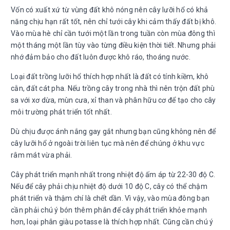
Vốn có xuất xứ từ vùng đất khô nóng nên cây lưỡi hổ có khả
năng chịu hạn rất tốt, nên chỉ tưới cây khi cảm thấy đất bị khô.
Vào mùa hè chỉ cần tưới một lần trong tuần còn mùa đông thì
một tháng một lần tùy vào từng điều kiện thời tiết. Nhưng phải
nhớ đảm bảo cho đất luôn được khô ráo, thoáng nước.
Loại đất trồng lưỡi hổ thích hợp nhất là đất có tính kiềm, khô
cằn, đất cát pha. Nếu trồng cây trong nhà thì nên trộn đất phù
sa với xơ dừa, mùn cưa, xỉ than và phân hữu cơ để tạo cho cây
môi trường phát triển tốt nhất.
Dù chịu được ánh nắng gay gắt nhưng bạn cũng không nên để
cây lưỡi hổ ở ngoài trời liên tục mà nên để chúng ở khu vực
râm mát vừa phải.
Cây phát triển mạnh nhất trong nhiệt độ ấm áp từ 22-30 độ C.
Nếu để cây phải chịu nhiệt độ dưới 10 độ C, cây có thể chậm
phát triển và thậm chí là chết dần. Vì vậy, vào mùa đông bạn
cần phải chú ý bón thêm phân để cây phát triển khỏe mạnh
hơn, loại phân giàu potasse là thích hợp nhất. Cũng cần chú ý