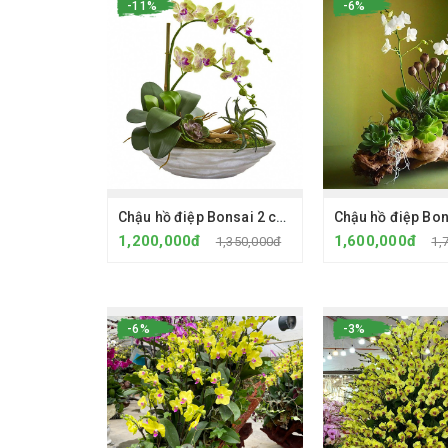
-11%
-6%
Chậu hồ điệp Bonsai 2 cây mini vàng kẻ đỏ - Chậu sành
1,200,000đ
1,600,000đ
1,350,000đ
1,
-6%
-3%