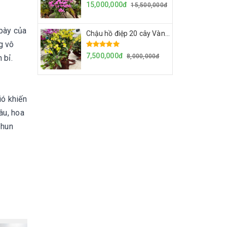
15,000,000đ
15,500,000đ
 bày của
Chậu hồ điệp 20 cây Vàng 2035 - Gỗ lũa
g vô
7,500,000đ
8,000,000đ
 bỉ.
ió khiến
âu, hoa
phun