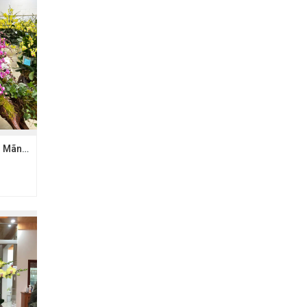
Chậu hồ điệp 50 cây Mãn thiên hồng - Gỗ lũa