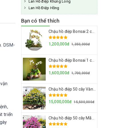
Lan Hồ điệp Khủng Long
Lan Hồ Điệp Hồng
Bạn có thể thích
Chậu hồ điệp Bonsai 2 cây mini vàng kẻ đỏ - Chậu sành
1,200,000đ
1,350,000đ
ạn. DSM-
Chậu hồ điệp Bonsai 1 cây mini Ama trắng 2 ngồng hoa - Chậu lũa
1,600,000đ
1,700,000đ
 vận
Chậu hồ điệp 50 cây Vàng 2035 2 ngồng hoa - Gỗ lũa
15,000,000đ
15,500,000đ
ệnh,
t triển
Chậu hồ điệp 50 cây Mãn thiên hồng - Gỗ lũa
ngày