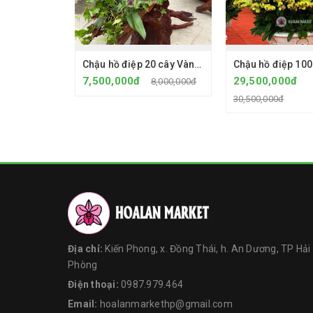
Chậu hồ điệp 20 cây Vàng 2035 - Gỗ lũa
7,500,000đ
29,500,000đ
8,000,000đ
30,500,000đ
Địa chỉ:
Kiến Phong, x. Đồng Thái, h. An Dương, TP Hải
Phòng
Điện thoại:
0987.979.464
Email:
hoalanmarkethp@gmail.com