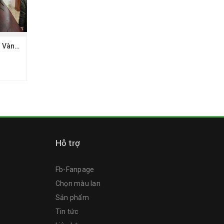
Chậu hồ điệp 35 cây Vàng 2035 - Chậu sứ cao cấp
Hỗ trợ
Fb-Fanpage
Chọn màu lan
Sản phẩm
Tin tức