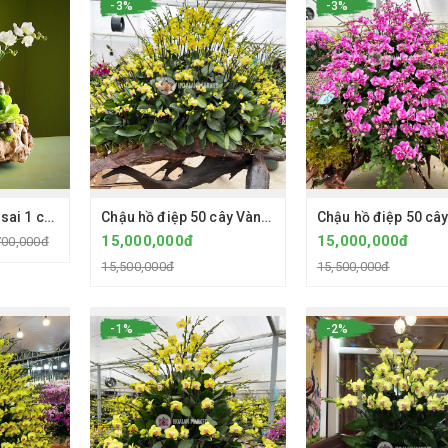
-3%
-3%
Chậu hồ điệp Bonsai 1 cây mini Ama trắng 2 ngồng hoa - Chậu lũa
Chậu hồ điệp 50 cây Vàng 2035 2 ngồng hoa - Gỗ lũa
15,000,000đ
15,000,000đ
700,000đ
15,500,000đ
15,500,000đ
-1%
-2%