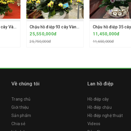
Chậu hồ điệp 100 cây Vàng 2035 2 vòi hoa - Chậu sứ cao cấp
Chậu hồ điệp 93 cây Vàng 2035 - Chậu sứ Bát Tràng
25,550,000đ
11,450,000đ
25,750,000đ
11,650,000đ
Về chúng tôi
Lan hồ điệp
Trang chủ
Hồ điệp cây
Giới thiệu
Hồ điệp chậu
Sản phẩm
Hồ điệp nghệ thuật
Chia sẻ
Videos