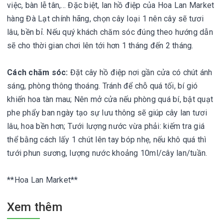
việc, bàn lễ tân,... Đặc biệt, lan hồ điệp của Hoa Lan Market
hàng Đà Lạt chính hãng, chọn cây loại 1 nên cây sẽ tươi
lâu, bền bỉ. Nếu quý khách chăm sóc đúng theo hướng dẫn
sẽ cho thời gian chơi lên tới hơn 1 tháng đến 2 tháng.
Cách chăm sóc:
Đặt cây hồ điệp nơi gần cửa có chút ánh
sáng, phòng thông thoáng. Tránh để chỗ quá tối, bí gió
khiến hoa tàn mau; Nên mở cửa nếu phòng quá bí, bật quạt
phe phẩy ban ngày tạo sự lưu thông sẽ giúp cây lan tươi
lâu, hoa bền hơn; Tưới lượng nước vừa phải: kiếm tra giá
thể bằng cách lấy 1 chút lên tay bóp nhẹ, nếu khô quá thì
tưới phun sương, lượng nước khoảng 10ml/cây lan/tuần.
**Hoa Lan Market**
Xem thêm