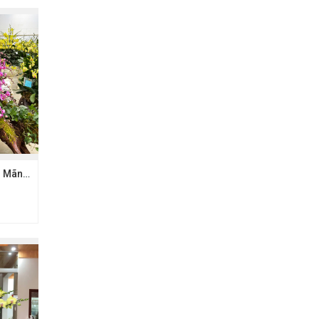
Chậu hồ điệp 50 cây Mãn thiên hồng - Gỗ lũa