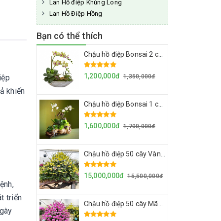
Lan Hồ điệp Khủng Long
Lan Hồ Điệp Hồng
Bạn có thể thích
Chậu hồ điệp Bonsai 2 cây mini vàng kẻ đỏ - Chậu sành
1,200,000đ
1,350,000đ
iệp
cả khiến
Chậu hồ điệp Bonsai 1 cây mini Ama trắng 2 ngồng hoa - Chậu lũa
1,600,000đ
1,700,000đ
Chậu hồ điệp 50 cây Vàng 2035 2 ngồng hoa - Gỗ lũa
15,000,000đ
15,500,000đ
ệnh,
t triển
Chậu hồ điệp 50 cây Mãn thiên hồng - Gỗ lũa
ngày