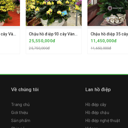
Chậu hồ điệp 100 cây Vàng 2035 2 vòi hoa - Chậu sứ cao cấp
Chậu hồ điệp 93 cây Vàng 2035 - Chậu sứ Bát Tràng
25,550,000đ
11,450,000đ
25,750,000đ
11,650,000đ
Về chúng tôi
Lan hồ điệp
Trang chủ
Hồ điệp cây
Giới thiệu
Hồ điệp chậu
Sản phẩm
Hồ điệp nghệ thuật