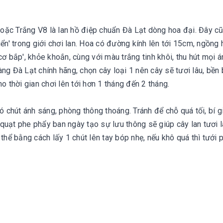
oặc Trắng V8 là lan hồ điệp chuẩn Đà Lạt dòng hoa đại. Đây cũ
ển' trong giới chơi lan. Hoa có đường kính lên tới 15cm, ngồng 
'cơ bắp', khỏe khoắn, cùng với màu trắng tinh khôi, thu hút mọi á
ng Đà Lạt chính hãng, chọn cây loại 1 nên cây sẽ tươi lâu, bền 
thời gian chơi lên tới hơn 1 tháng đến 2 tháng.
 chút ánh sáng, phòng thông thoáng. Tránh để chỗ quá tối, bí g
quạt phe phẩy ban ngày tạo sự lưu thông sẽ giúp cây lan tươi l
thể bằng cách lấy 1 chút lên tay bóp nhẹ, nếu khô quá thì tưới 