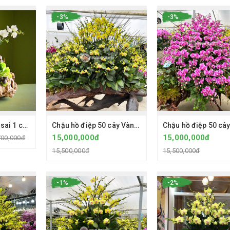
-3%
-3%
Chậu hồ điệp Bonsai 1 cây mini Ama trắng 2 ngồng hoa - Chậu lũa
Chậu hồ điệp 50 cây Vàng 2035 2 ngồng hoa - Gỗ lũa
15,000,000đ
15,000,000đ
700,000đ
15,500,000đ
15,500,000đ
-1%
-2%