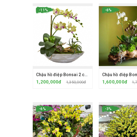
-11%
-6%
Chậu hồ điệp Bonsai 2 cây mini vàng kẻ đỏ - Chậu sành
1,200,000đ
1,600,000đ
1,350,000đ
1,
-6%
-3%