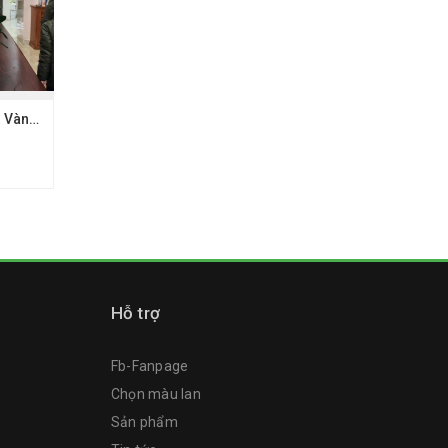
Chậu hồ điệp 35 cây Vàng 2035 - Chậu sứ cao cấp
Hỗ trợ
Fb-Fanpage
Chọn màu lan
Sản phẩm