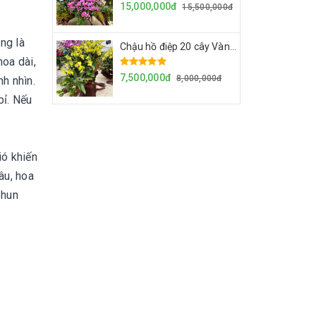
15,000,000đ
15,500,000đ
ng là
Chậu hồ điệp 20 cây Vàng 2035 - Gỗ lũa
hoa dài,
7,500,000đ
8,000,000đ
nh nhìn.
bỉ. Nếu
ió khiến
âu, hoa
phun