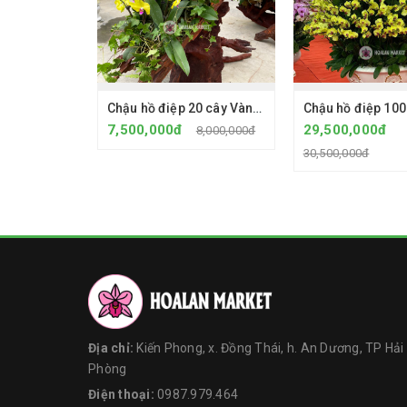
Chậu hồ điệp 20 cây Vàng 2035 - Gỗ lũa
7,500,000đ
29,500,000đ
8,000,000đ
30,500,000đ
Địa chỉ:
Kiến Phong, x. Đồng Thái, h. An Dương, TP Hải
Phòng
Điện thoại:
0987.979.464