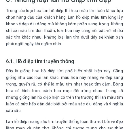
Trong các loại hoa lan hồ điệp thì hoa màu tím luôn là sự lựa
chọn hàng đầu của khách hàng. Lan hồ điệp màu tím lộng lẫy
khoe vẻ đẹp dịu dàng mà không kém phần sang trọng. Không
chỉ có màu tím đơn thuần, loài hoa này cũng nổi bật với nhiều
sắc tím khác nhau. Những loại lan tím dưới đây sẽ khiến bạn
phải ngất ngây khi ngắm nhìn.
6.1. Hồ điệp tím truyền thống
Đây là giống hoa hồ điệp tím phổ biến nhất hiện nay. Cũng
giống như các loại lan khác, màu hoa này mang vẻ đẹp sang
trọng, quyến rũ, có thể là màu tím nhạt hoặc tím đậm. Bông
hoa có hình tròn, cánh hoa mọc đối xứng nhau. Trong số
những giống lan hồ điệp hiện có trên thị trường thì lan màu tím
luôn có sức hấp dẫn đặc biệt bởi màu sắc dịu dàng và ý nghĩa
sâu sắc.
Lan hồ điệp mang sắc tím truyền thống luôn thu hút bởi vẻ đẹp
lãng mạn và nên thơ. Không chỉ tượng trưng cho sự thủy