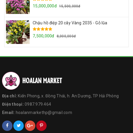
15,000,000đ
15,500,000đ
Chậu hồ điệp 20 cây Vàng 2035 - Gỗ lũa
7,500,000đ
8,000,000đ
Địa chỉ:
Kiến Phong, x. Đồng Thái, h. An Dương, TP Hải Phòng
Điện thoại:
0987.979.464
Email:
hoalanmarkethp@gmail.com