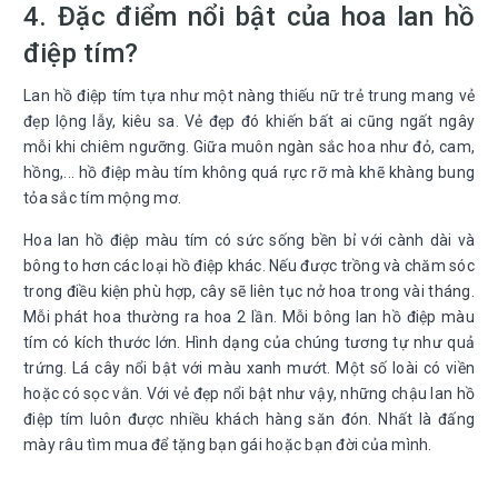
4. Đặc điểm nổi bật của hoa lan hồ
điệp tím?
Lan hồ điệp tím tựa như một nàng thiếu nữ trẻ trung mang vẻ
đẹp lộng lẫy, kiêu sa. Vẻ đẹp đó khiến bất ai cũng ngất ngây
mỗi khi chiêm ngưỡng. Giữa muôn ngàn sắc hoa như đỏ, cam,
hồng,... hồ điệp màu tím không quá rực rỡ mà khẽ khàng bung
tỏa sắc tím mộng mơ.
Hoa lan hồ điệp màu tím có sức sống bền bỉ với cành dài và
bông to hơn các loại hồ điệp khác. Nếu được trồng và chăm sóc
trong điều kiện phù hợp, cây sẽ liên tục nở hoa trong vài tháng.
Mỗi phát hoa thường ra hoa 2 lần. Mỗi bông lan hồ điệp màu
tím có kích thước lớn. Hình dạng của chúng tương tự như quả
trứng. Lá cây nổi bật với màu xanh mướt. Một số loài có viền
hoặc có sọc vằn. Với vẻ đẹp nổi bật như vậy, những chậu lan hồ
điệp tím luôn được nhiều khách hàng săn đón. Nhất là đấng
mày râu tìm mua để tặng bạn gái hoặc bạn đời của mình.