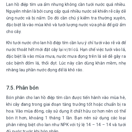
Lan hồ điệp tím ưa ẩm nhưng không cần tưới nước quá nhiều.
Nguyên nhân là bởi cung cấp quá nhiều nước sẽ khiến rễ cây dễ
úng nước và bị nấm. Do đó cần chú ý kiểm tra thường xuyên,
đặc biệt là vào mùa khô và tưới lượng nước vừa phải để giữ ẩm
cho cây.
Khi tưới nước cho lan hồ điệp tím cần lưu ý chỉ tưới vào rễ và để
nước thoát hết mới đặt cây lại vị trí cũ. Hạn chế việc tưới vào lá,
đặc biệt là vào mùa mưa, nước mưa đọng trên lá sẽ dễ gây ra
các bệnh đốm lá, thối đọt. Lúc này cần dùng khăn mềm, nhẹ
nhàng lau phần nước đọng để lá khô ráo.
7.5. Phân bón
Bón phân cho lan hồ điệp tím cần được tiến hành vào mùa hè,
khi cây đang trong giai đoạn tăng trưởng tốt hoặc chuẩn bị ra
hoa. Vào mùa đông, cây sử dụng ít chất hữu cơ hơn nên có thể
bón ít hơn, khoảng 1 tháng 1 lần. Bạn nên sử dụng các loại
phân riêng biệt cho lan như NPK với tỷ lệ 14 – 14 – 14 và tưới
đủ nước trước khi bón phân.