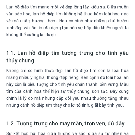
Lan hồ điệp tím mang một vẻ đẹp lộng lẫy, kiêu sa. Giữa muôn
vàn sắc hoa, lan hồ điệp tím không hề thua kém loài hoa nào
về màu sắc, hương thơm. Hoa có hình như những chú bướm
xinh đẹp và sắc tím đa dạng tạo nên sự hấp dẫn khiến người ta
không thể cưỡng lại được.
1.1. Lan hồ điệp tím tượng trưng cho tình yêu
thủy chung
Không chỉ có hình thức đẹp, lan hồ điệp tím còn là loài hoa
mang nhiều ý nghĩa, thông điệp riêng. Bên cạnh đó loài hoa lan
này còn là biểu tượng cho tình yêu chân thành, bền vững. Màu
tím của cánh hoa thể hiện sự thủy chung, son sắc. Đây cũng
chính là lý do mà những cặp đôi yêu nhau thường tặng nhau
những cánh hồ điệp tím thay cho lời tỏ tình, giãi bày tình yêu.
1.2. Tượng trưng cho may mắn, trọn vẹn, đủ đầy
Sự kết hợp hài hòa giữa hương và sắc, giữa sự tự nhiên và