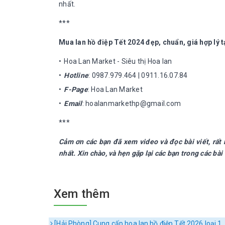
nhất.
***
Mua lan hồ điệp Tết 2024 đẹp, chuẩn, giá hợp lý 
Hoa Lan Market - Siêu thị Hoa lan
Hotline
: 0987.979.464 | 0911.16.07.84
F-Page
: Hoa Lan Market
Email
: hoalanmarkethp@gmail.com
***
Cảm ơn các bạn đã xem video và đọc bài viết, rất
nhất. Xin chào, và hẹn gặp lại các bạn trong các bài 
Xem thêm
[Hải Phòng] Cung cấp hoa lan hồ điệp Tết 2026 loại 1,