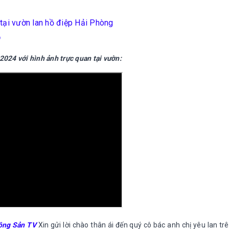
tại vườn lan hồ điệp Hải Phòng
o
2024 với hình ảnh trực quan tại vườn:
ông Sản TV
Xin gửi lời chào thân ái đến quý cô bác anh chị yêu lan tr