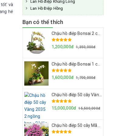
Lan Hồ điệp Khủng Long
tốt' và
Lan Hồ Điệp Hồng
đang hé
Bạn có thể thích
Chậu hồ điệp Bonsai 2 cây mini vàng kẻ đỏ - Chậu sành
1,200,000đ
1,350,000đ
Chậu hồ điệp Bonsai 1 cây mini Ama trắng 2 ngồng hoa - Chậu lũa
1,600,000đ
1,700,000đ
Chậu hồ điệp 50 cây Vàng 2035 2 ngồng hoa - Gỗ lũa
15,000,000đ
15,500,000đ
Chậu hồ điệp 50 cây Mãn thiên hồng - Gỗ lũa