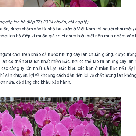
g cấp lan hồ điệp Tết 2024 chuẩn, giá hợp lý)
huẩn, được chăm sóc từ nhỏ tại vườn ở Việt Nam thì người chơi mới 
hơi lan hồ điệp vì muốn giá rẻ, vì chưa hiểu biết nên mua nhầm các l
người chơi trên khắp cả nước những cây lan chuẩn giống, được trồn
an có thể nói là lớn nhất miền Bắc, nơi có thể tạo ra những cây lan 
ác công ty lớn nhất Đà Lạt. Đặc biệt, các bạn ở miền Bắc nếu lấy 
i phí vận chuyển, lợi về khoảng cách dẫn đến lợi về chất lượng lan không
, hơn nữa, dễ dàng cho khâu bảo hành.