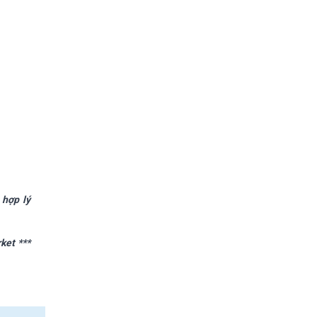
 hợp lý
ket ***