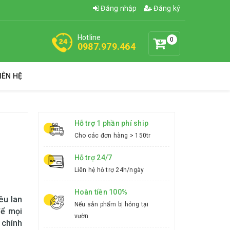
Đăng nhập
Đăng ký
Hotline
0
0987.979.464
IÊN HỆ
Hỗ trợ 1 phần phí ship
Cho các đơn hàng > 150tr
Hỗ trợ 24/7
Liên hệ hỗ trợ 24h/ngày
Hoàn tiền 100%
êu lan
Nếu sản phẩm bị hỏng tại
để mọi
vườn
 chính