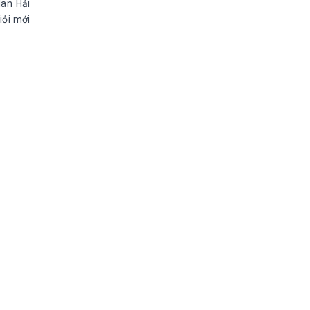
lan Hải
iỏi mới