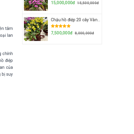
15,000,000đ
15,500,000đ
Chậu hồ điệp 20 cây Vàng 2035 - Gỗ lũa
yên tâm
7,500,000đ
8,000,000đ
oại lan
g chính
hồ điệp
lan của
 bị suy